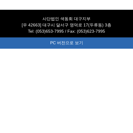
사단법인 색동회 대구지부
[우 42663] 대구시 달서구 명덕로 17(두류동) 3층
Tel: (053)653-7995 / Fax: (053)623-7995
PC 버전으로 보기