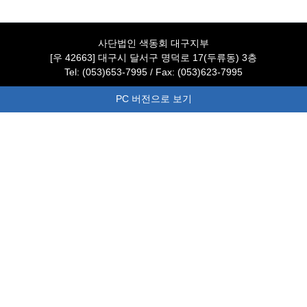
사단법인 색동회 대구지부
[우 42663] 대구시 달서구 명덕로 17(두류동) 3층
Tel: (053)653-7995 / Fax: (053)623-7995
PC 버전으로 보기