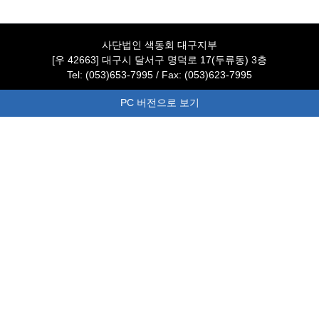
사단법인 색동회 대구지부
[우 42663] 대구시 달서구 명덕로 17(두류동) 3층
Tel: (053)653-7995 / Fax: (053)623-7995
PC 버전으로 보기