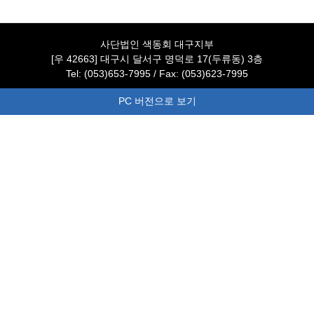
사단법인 색동회 대구지부
[우 42663] 대구시 달서구 명덕로 17(두류동) 3층
Tel: (053)653-7995 / Fax: (053)623-7995
PC 버전으로 보기