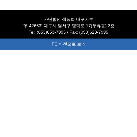
사단법인 색동회 대구지부
[우 42663] 대구시 달서구 명덕로 17(두류동) 3층
Tel: (053)653-7995 / Fax: (053)623-7995
PC 버전으로 보기