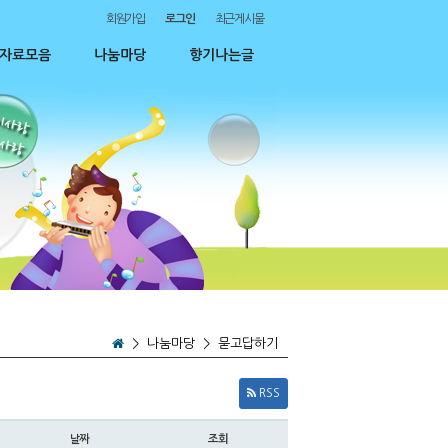
회원가입
로그인
최근게시물
자료모음
나눔마당
향기나는글
>
나눔마당
>
묻고답하기
RSS
날짜
조회