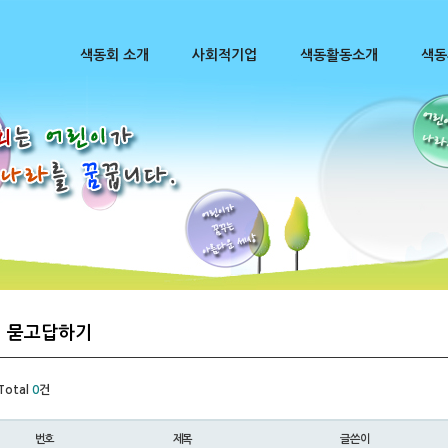
색동회 소개
사회적기업
색동활동소개
색동
묻고답하기
Total
0
건
번호
제목
글쓴이