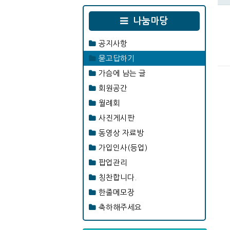
나눔마당
공지사항
묻고답하기
가슴에 남는 글
회원공간
월례회
사진게시판
동영상 자료방
가입인사(등업)
팝업관리
칭찬합니다.
한줄메모장
축하해주세요