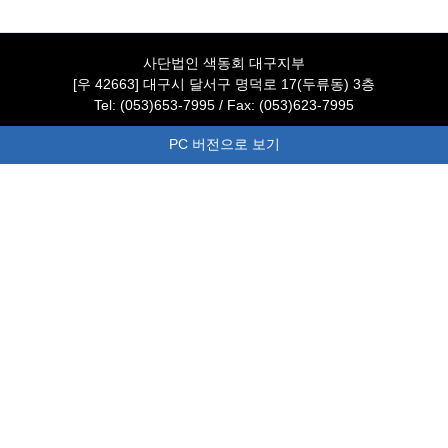
사단법인 색동회 대구지부
[우 42663] 대구시 달서구 명덕로 17(두류동) 3층
Tel: (053)653-7995 / Fax: (053)623-7995
PC 버전으로 보기