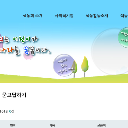
색동회 소개
사회적기업
색동활동소개
색동
묻고답하기
Total
0
건
번호
제목
글쓴이