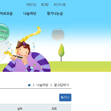
회원가입
로그인
최근게시물
자료모음
나눔마당
향기나는글
>
나눔마당
>
묻고답하기
RSS
날짜
조회