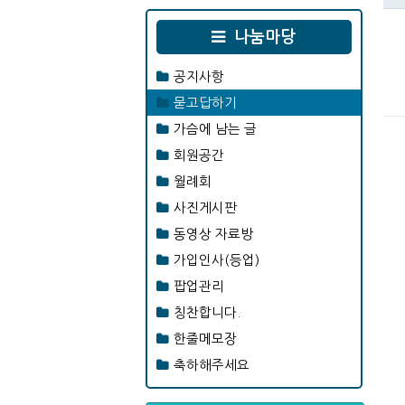
나눔마당
공지사항
묻고답하기
가슴에 남는 글
회원공간
월례회
사진게시판
동영상 자료방
가입인사(등업)
팝업관리
칭찬합니다.
한줄메모장
축하해주세요