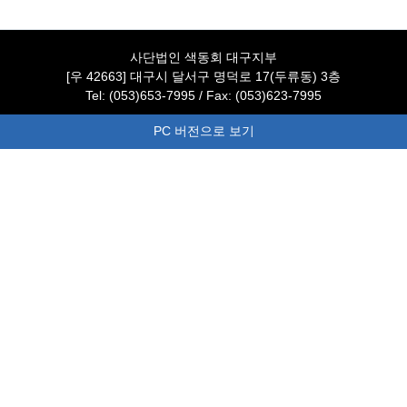
사단법인 색동회 대구지부
[우 42663] 대구시 달서구 명덕로 17(두류동) 3층
Tel: (053)653-7995 / Fax: (053)623-7995
PC 버전으로 보기