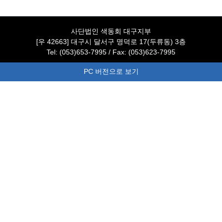
사단법인 색동회 대구지부
[우 42663] 대구시 달서구 명덕로 17(두류동) 3층
Tel: (053)653-7995 / Fax: (053)623-7995
PC 버전으로 보기