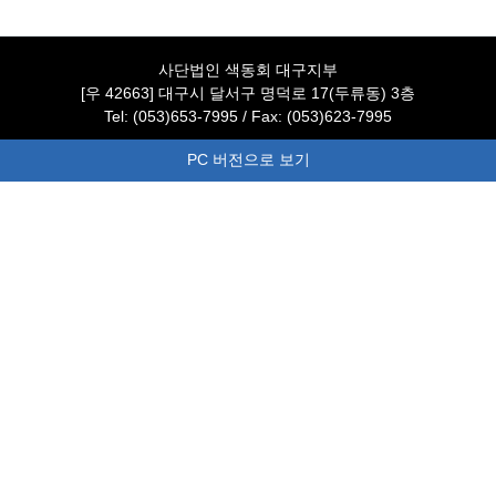
사단법인 색동회 대구지부
[우 42663] 대구시 달서구 명덕로 17(두류동) 3층
Tel: (053)653-7995 / Fax: (053)623-7995
PC 버전으로 보기