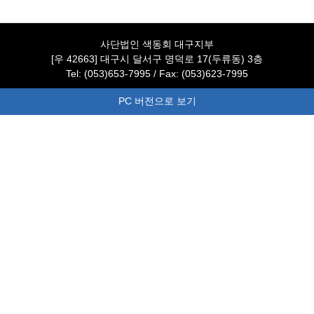
사단법인 색동회 대구지부
[우 42663] 대구시 달서구 명덕로 17(두류동) 3층
Tel: (053)653-7995 / Fax: (053)623-7995
PC 버전으로 보기