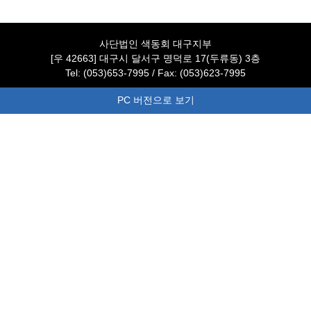
사단법인 색동회 대구지부
[우 42663] 대구시 달서구 명덕로 17(두류동) 3층
Tel: (053)653-7995 / Fax: (053)623-7995
PC 버전으로 보기