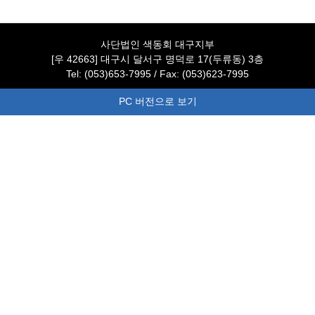
사단법인 색동회 대구지부
[우 42663] 대구시 달서구 명덕로 17(두류동) 3층
Tel: (053)653-7995 / Fax: (053)623-7995
PC 버전으로 보기