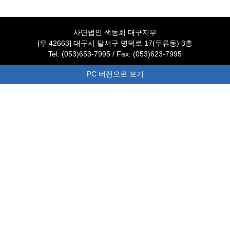
사단법인 색동회 대구지부
[우 42663] 대구시 달서구 명덕로 17(두류동) 3층
Tel: (053)653-7995 / Fax: (053)623-7995
PC 버전으로 보기