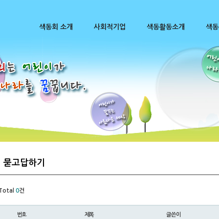
색동회 소개
사회적기업
색동활동소개
색동
묻고답하기
Total
0
건
번호
제목
글쓴이