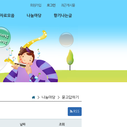
회원가입
로그인
최근게시물
자료모음
나눔마당
향기나는글
>
나눔마당
>
묻고답하기
RSS
날짜
조회