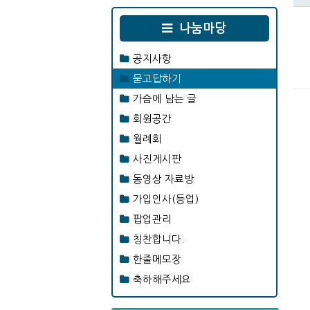
나눔마당
공지사항
묻고답하기
가슴에 남는 글
회원공간
월례회
사진게시판
동영상 자료방
가입인사(등업)
팝업관리
칭찬합니다.
한줄메모장
축하해주세요