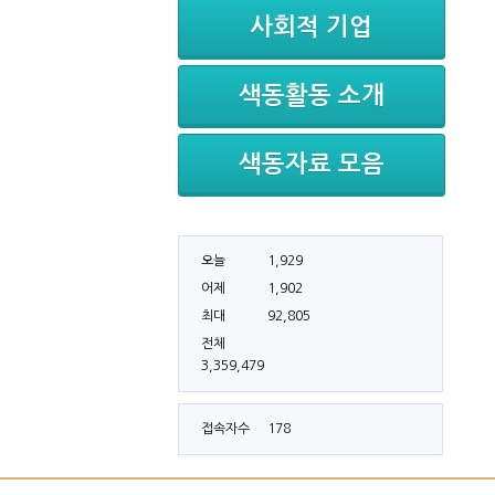
사회적 기업
색동활동 소개
색동자료 모음
오늘
1,929
어제
1,902
최대
92,805
전체
3,359,479
접속자수
178