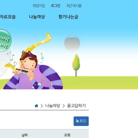
회원가입
로그인
최근게시물
자료모음
나눔마당
향기나는글
>
나눔마당
>
묻고답하기
RSS
날짜
조회