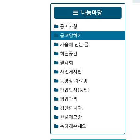
나눔마당
공지사항
묻고답하기
가슴에 남는 글
회원공간
월례회
사진게시판
동영상 자료방
가입인사(등업)
팝업관리
칭찬합니다.
한줄메모장
축하해주세요