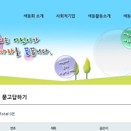
색동회 소개
사회적기업
색동활동소개
색동
묻고답하기
Total
0
건
번호
제목
글쓴이