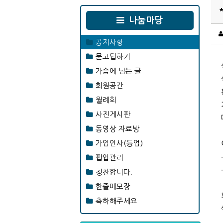
나눔마당
공지사항
묻고답하기
가슴에 남는 글
회원공간
월례회
사진게시판
동영상 자료방
가입인사(등업)
팝업관리
칭찬합니다.
한줄메모장
축하해주세요