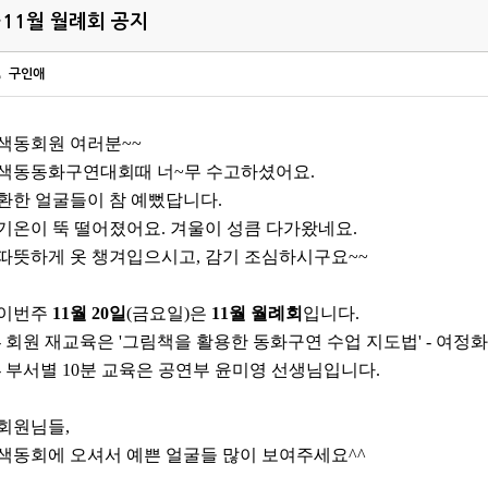
*11월 월례회 공지
구인애
색동회원 여러분~~
색동동화구연대회때 너~무 수고하셨어요.
환한 얼굴들이 참 예뻤답니다.
기온이 뚝 떨어졌어요. 겨울이 성큼 다가왔네요.
따뜻하게 옷 챙겨입으시고, 감기 조심하시구요~~
이번주
11월 20일
(금요일)은
11월 월례회
입니다.
- 회원 재교육은 '그림책을 활용한 동화구연 수업 지도법' - 여정
- 부서별 10분 교육은 공연부 윤미영 선생님입니다.
회원님들,
색동회에 오셔서 예쁜 얼굴들 많이 보여주세요^^