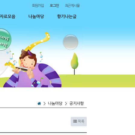
회원가입
로그인
최근게시물
자료모음
나눔마당
향기나는글
>
나눔마당
>
공지사항
목록