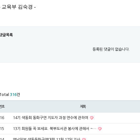
- 교육부 김숙경 -
댓글목록
등록된 댓글이 없습니다.
Total
316
건
번호
제목
16
14기 색동회 동화구연 지도자 과정 연수에 관하여
15
13기 회원들 꼭 보세요. 북부도서관 봉사에 관해서 ~…
14
영남일보 색동동화구연대회 11월 17일 기사