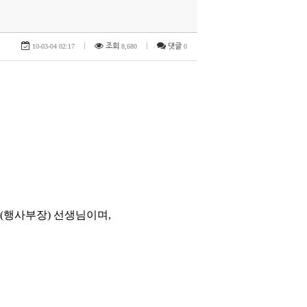
10-03-04 02:17
|
조회
8,680
|
댓글
0
화(행사부장) 선생님이며,