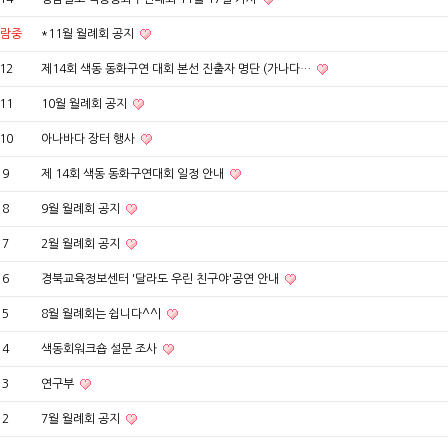
람중
*11월 월례회 공지
12
제14회 색동 동화구연 대회 본선 진출자 명단 (가나다…
11
10월 월례회 공지
10
아나바다 장터 행사
9
제 14회 색동 동화구연대회 일정 안내
8
9월 월례회 공지
7
2월 월례회 공지
6
경북교육정보센터 '달라도 우린 친구야'공연 안내
5
8월 월례회는 쉽니다^^|
4
색동회워크숍 설문 조사
3
연구부
2
7월 월례회 공지