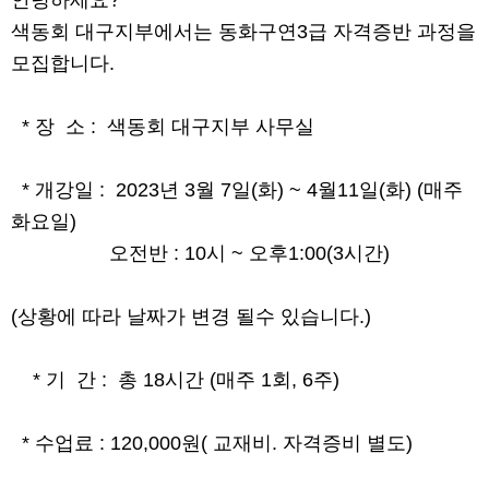
안녕하세요
?
색동회 대구지부에서는 동화구연
3
급 자격증반 과정을
모집합니다
.
*
장
소
:
색동회 대구지부 사무실
*
개강일
: 2023
년
3
월
7
일
(
화
) ~ 4
월
11
일
(
화
) (
매주
화요일
)
오전반
: 10
시
~
오후
1:00(3
시간
)
(
상황에 따라 날짜가 변경 될수 있습니다
.)
*
기
간
:
총
18
시간
(
매주
1
회
, 6
주
)
*
수업료
: 120,000
원
(
교재비
.
자격증비 별도
)