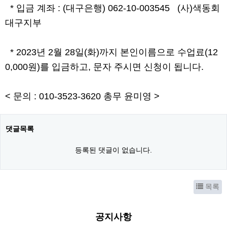
*
입금 계좌
: (
대구은행
) 062-10-003545 (
사
)
색동회
대구지부
* 2023
년
2
월
28
일
(
화
)
까지 본인이름으로 수업료
(12
0,000
원
)
를 입금하고
,
문자 주시면
신청이 됩니다
.
<
문의
: 010-3523-3620
총무 윤미영
>
댓글목록
등록된 댓글이 없습니다.
목록
공지사항