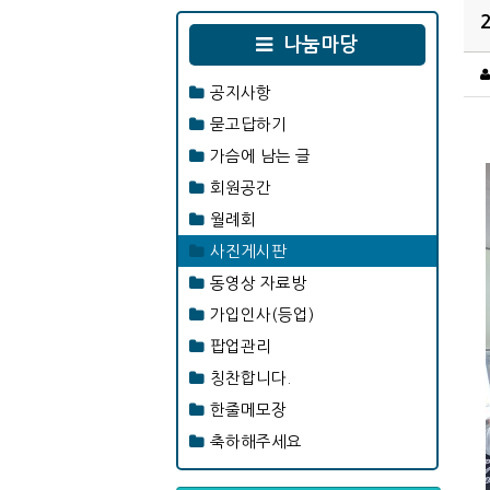
나눔마당
공지사항
묻고답하기
가슴에 남는 글
회원공간
월례회
사진게시판
동영상 자료방
가입인사(등업)
팝업관리
칭찬합니다.
한줄메모장
축하해주세요