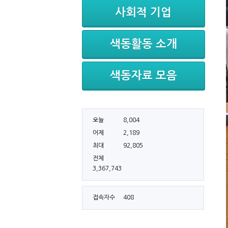
사회적 기업
색동활동 소개
색동자료 모음
오늘
8,004
어제
2,189
최대
92,805
전체
3,367,743
접속자수
408