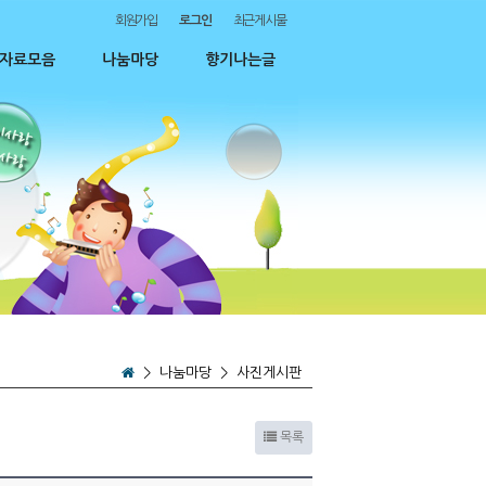
회원가입
로그인
최근게시물
자료모음
나눔마당
향기나는글
>
나눔마당
>
사진게시판
목록