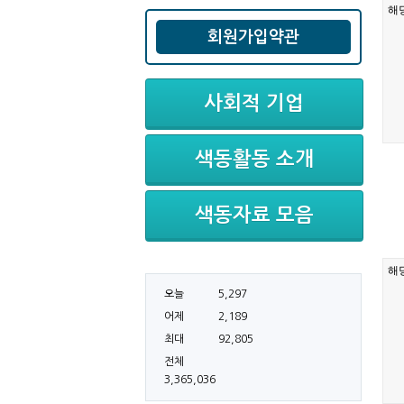
회원가입약관
사회적 기업
색동활동 소개
색동자료 모음
오늘
5,297
어제
2,189
최대
92,805
전체
3,365,036