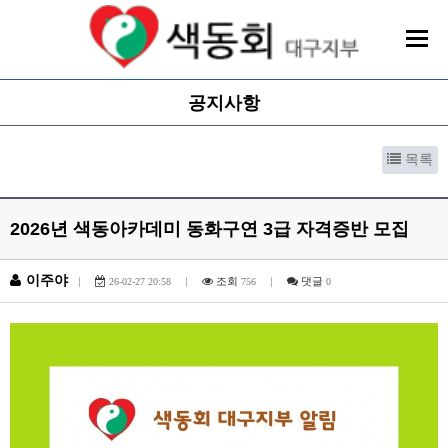
공지사항
목록
2026년 색동아카데미 동화구연 3급 자격증반 모집
이주야
|
|
조회
|
댓글
26-02-27 20:58
756
0
본문