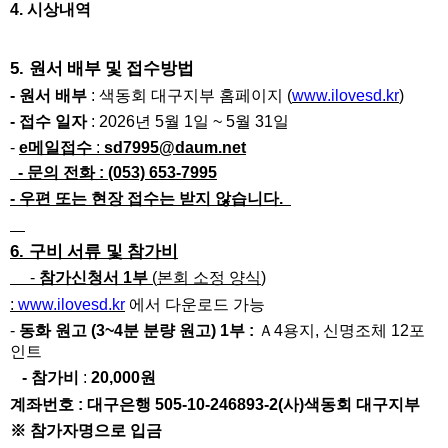
4.
시상내역
5.
원서 배부 및 접수방법
-
원서 배부
:
색동회 대구지부 홈페이지
(
www.ilovesd.kr
)
-
접수 일자
: 2026
년
5
월
1
일
~ 5
월
31
일
-
e
메일접수
:
sd7995@daum.net
-
문의 전화
: (053) 653-7995
-
우편 또는 현장 접수는 받지 않습니다
.
6.
구비 서류
및 참가비
-
참가신청서
1
부
(
본회 소정 양식
)
:
www.ilovesd.kr
에서 다운로드 가능
-
동화 원고
(3~4
분 분량 원고
) 1
부
:
Ａ
4
용지
,
신명조체
12
포
인트
-
참가비
:
20,000
원
계좌번호
:
대구은행
505-10-246893-2(
사
)
색동회 대구지부
※
참가자명으로 입금