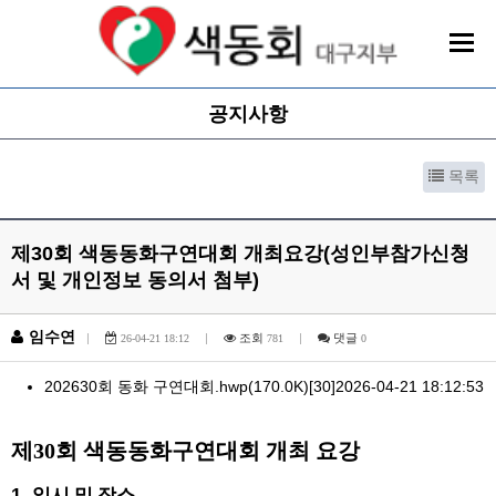
공지사항
목록
제30회 색동동화구연대회 개최요강(성인부참가신청
서 및 개인정보 동의서 첨부)
임수연
|
|
조회
|
댓글
26-04-21 18:12
781
0
202630회 동화 구연대회.hwp
(170.0K)
[30]
2026-04-21 18:12:53
본문
제
30
회 색동동화구연대회 개최 요강
1.
일시 및 장소