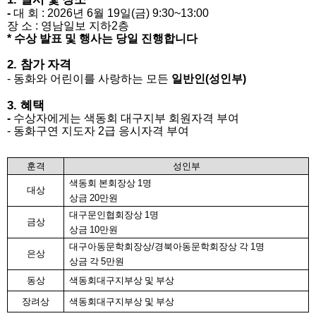
-
대 회
: 2026
년
6
월
19
일
(
금
) 9:30~13:00
장 소
:
영남일보 지하
2
층
*
수상 발표 및 행사는 당일 진행합니다
2.
참가 자격
-
동화와 어린이를 사랑하는 모든
일반인
(
성인부
)
3.
혜택
-
수상자에게는 색동회 대구지부 회원자격 부여
-
동화구연 지도자
2
급 응시자격 부여
훈격
성인부
색동회 본회장상
1
명
대상
상금
20
만원
대구문인협회장상
1
명
금상
상금
10
만원
대구아동문학회장상
/
경북아동문학회장상 각
1
명
은상
상금 각
5
만원
동상
색동회대구지부상 및 부상
장려상
색동회대구지부상 및 부상