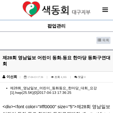
팝업관리
목록
제28회 영남일보 어린이 동화.동요 한마당 동화구연대
회
이선희
|
|
조회
|
댓글
17-04-13 17:36
4,165
0
제28회_영남일보_어린이_동화동요_한마당_대회_요강
[1].hwp
(25.5K)
[0]
2017-04-13 17:36:25
본문
<div><font color="#ff0000" size="5">제28회 영남일보