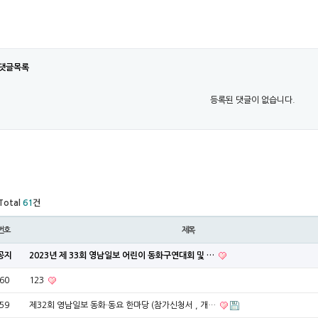
댓글목록
등록된 댓글이 없습니다.
Total
61
건
번호
제목
공지
2023년 제 33회 영남일보 어린이 동화구연대회 및 …
60
123
59
제32회 영남일보 동화·동요 한마당 (참가신청서 , 개…