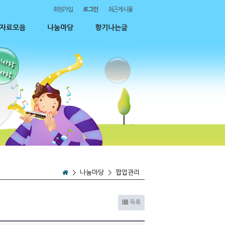
회원가입
로그인
최근게시물
자료모음
나눔마당
향기나는글
>
나눔마당
>
팝업관리
목록