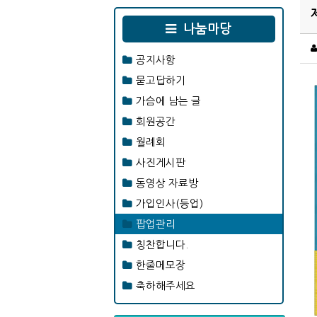
나눔마당
공지사항
묻고답하기
가슴에 남는 글
회원공간
월례회
사진게시판
동영상 자료방
가입인사(등업)
팝업관리
칭찬합니다.
한줄메모장
축하해주세요